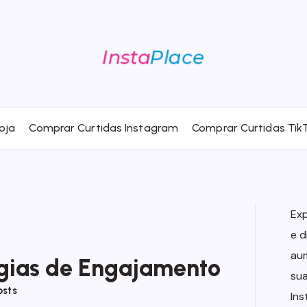
oja
Comprar Curtidas Instagram
Comprar Curtidas Tik
Ex
e d
au
égias de Engajamento
sua
osts
In