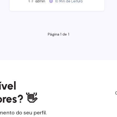
admin
10 Min. de Leitura
Página 1 de 1
ível
res? 👋
ento do seu perfil.