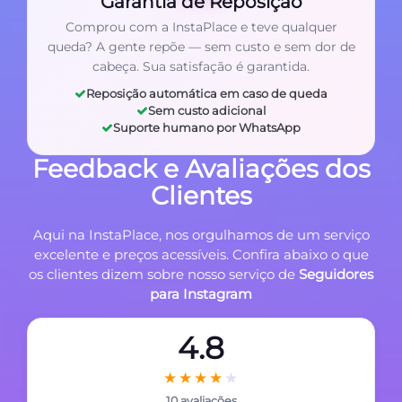
Garantia de Reposição
Comprou com a InstaPlace e teve qualquer
queda? A gente repõe — sem custo e sem dor de
cabeça. Sua satisfação é garantida.
Reposição automática em caso de queda
Sem custo adicional
Suporte humano por WhatsApp
Feedback e Avaliações dos
Clientes
Aqui na InstaPlace, nos orgulhamos de um serviço
excelente e preços acessíveis. Confira abaixo o que
os clientes dizem sobre nosso serviço de
Seguidores
para Instagram
4.8
★★★★
★
10 avaliações