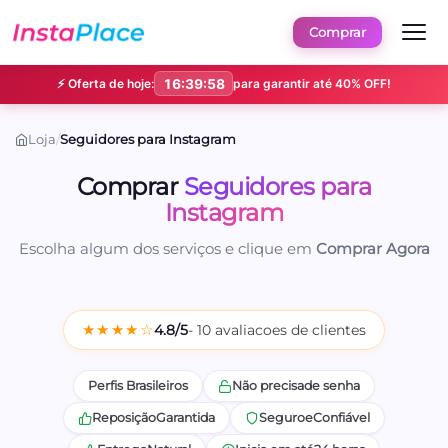
Comprar
⚡ Oferta de hoje:
16:39:57
para garantir até 40% OFF!
Loja
/
Seguidores para Instagram
Comprar
Seguidores para
Instagram
Escolha algum dos serviços e clique em
Comprar Agora
★★★★☆
4.8/5
- 10 avaliacoes de clientes
Perfis Brasileiros
Não precisa
de senha
Reposição
Garantida
Seguro
e
Confiável