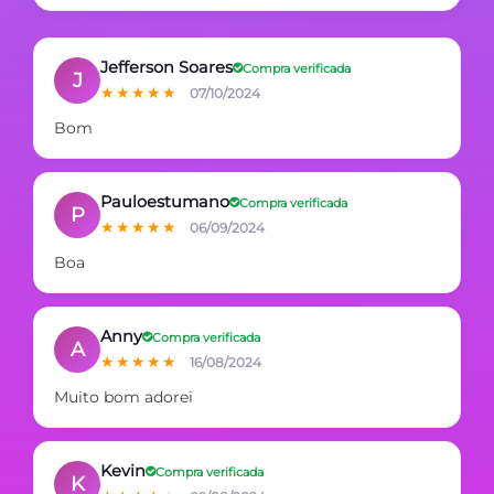
Jefferson Soares
Compra verificada
J
★★★★★
07/10/2024
Bom
Pauloestumano
Compra verificada
P
★★★★★
06/09/2024
Boa
Anny
Compra verificada
A
★★★★★
16/08/2024
Muito bom adorei
Kevin
Compra verificada
K