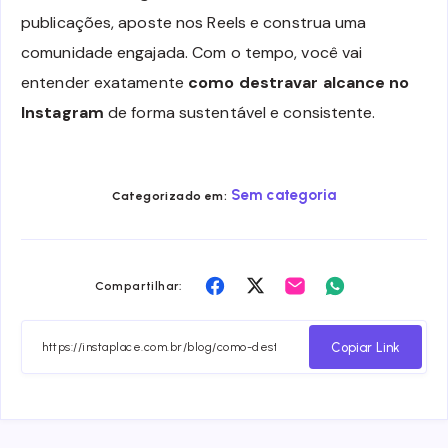
publicações, aposte nos Reels e construa uma
comunidade engajada. Com o tempo, você vai
entender exatamente
como destravar alcance no
Instagram
de forma sustentável e consistente.
Sem categoria
Categorizado em:
Compartilhar
Compartilhar
Compartilhar
Compartilhar
Compartilhar:
no
no
no
no
Facebook
Twitter
Email
Whatsapp
Copiar Link