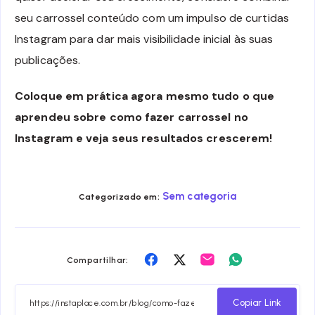
seu carrossel conteúdo com um impulso de curtidas
Instagram para dar mais visibilidade inicial às suas
publicações.
Coloque em prática agora mesmo tudo o que
aprendeu sobre como fazer carrossel no
Instagram e veja seus resultados crescerem!
Sem categoria
Categorizado em:
Compartilhar
Compartilhar
Compartilhar
Compartilhar
Compartilhar:
no
no
no
no
Facebook
Twitter
Email
Whatsapp
Copiar Link