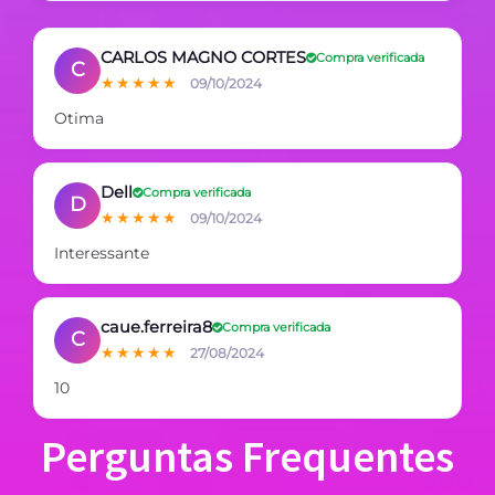
CARLOS MAGNO CORTES
Compra verificada
C
★★★★★
09/10/2024
Otima
Dell
Compra verificada
D
★★★★★
09/10/2024
Interessante
caue.ferreira8
Compra verificada
C
★★★★★
27/08/2024
10
Perguntas Frequentes