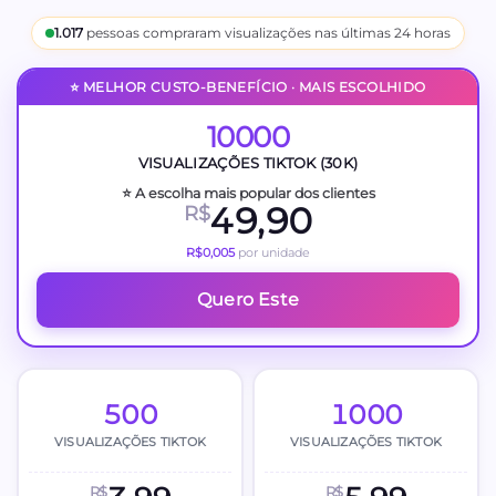
1.017
pessoas compraram visualizações nas últimas 24 horas
⭐ MELHOR CUSTO-BENEFÍCIO · MAIS ESCOLHIDO
10000
VISUALIZAÇÕES TIKTOK (30K)
⭐ A escolha mais popular dos clientes
49,90
R$
R$0,005
por unidade
Quero Este
500
1000
VISUALIZAÇÕES TIKTOK
VISUALIZAÇÕES TIKTOK
R$
R$