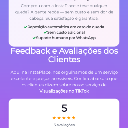
Comprou com a InstaPlace e teve qualquer
queda? A gente repõe — sem custo e sem dor de
cabeça. Sua satisfação é garantida.
Reposição automática em caso de queda
Sem custo adicional
Suporte humano por WhatsApp
Feedback e Avaliações dos
Clientes
Aqui na InstaPlace, nos orgulhamos de um serviço
excelente e preços acessíveis. Confira abaixo o que
os clientes dizem sobre nosso serviço de
Visualizações no TikTok
5
★★★★★
3 avaliações