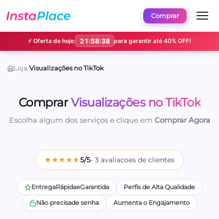
Comprar
⚡ Oferta de hoje:
21:58:37
para garantir até 40% OFF!
Loja
/
Visualizações no TikTok
Comprar
Visualizações no TikTok
Escolha algum dos serviços e clique em
Comprar Agora
★★★★★
5/5
- 3 avaliacoes de clientes
Entrega
Rápida
e
Garantida
Perfis de Alta Qualidade
Não precisa
de senha
Aumenta o Engajamento